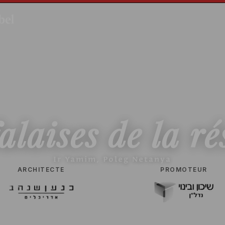
falaises
de
la
ré
Ir Yamim, Poleg Netanya
ARCHITECTE
PROMOTEUR