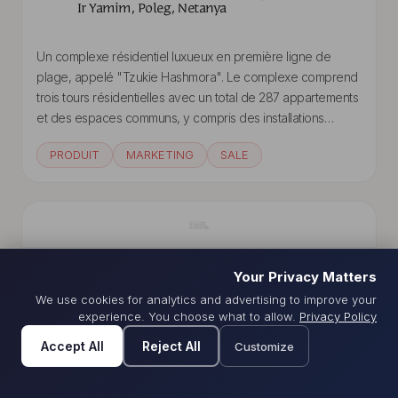
Ir Yamim, Poleg, Netanya
Un complexe résidentiel luxueux en première ligne de
plage, appelé "Tzukie Hashmora". Le complexe comprend
trois tours résidentielles avec un total de 287 appartements
et des espaces communs, y compris des installations
adaptées à un segment socio-économique élevé. Le cycle
PRODUIT
MARKETING
SALE
de vente estimé est de plus d'un milliard de NIS.
Your Privacy Matters
Tillia
We use cookies for analytics and advertising to improve your
Bratislava, Slovakia
experience. You choose what to allow.
Privacy Policy
FR
HE
Accept All
Reject All
Customize
Un projet résidentiel de 84 unités en construction dans une
zone semi-rurale, dans le cadre d'un nouveau quartier qui