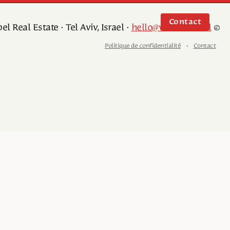
Contact
hello@w-label.co.il
© White Label Real Estate · Tel Aviv, Israel ·
Politique de confidentialité
·
Contact