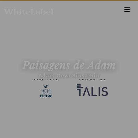
Paisagens
de
Adam
Adam Geva Binyamin
ARQUITETO
PROMOTOR