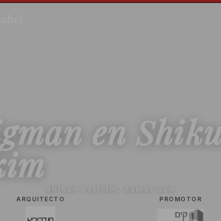
igman
en
Shik
kim
Shikun Vatikim, Ramat Gan
ARQUITECTO
PROMOTOR