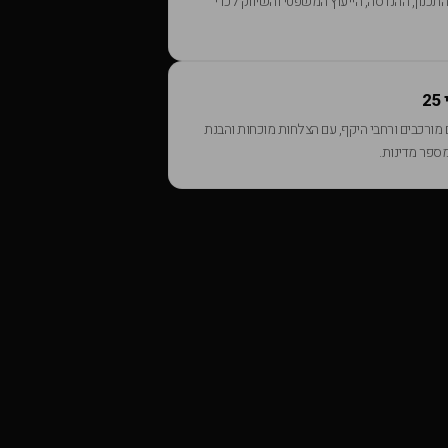
תכנון, ההנדסה, הייעוץ המשפטי והשיווק לכדי
 מורכבים ורחבי היקף, עם הצלחות מוכחות והבנת
מספר מדינות.