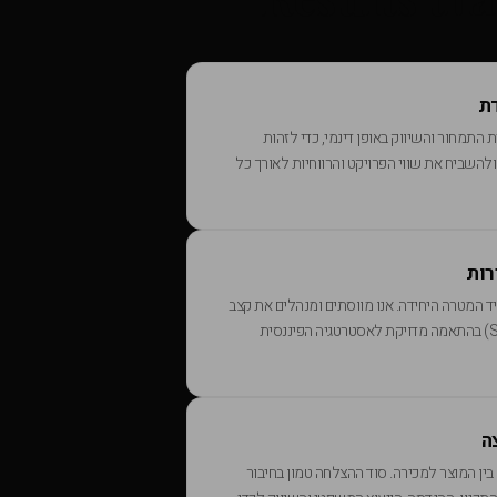
ת
 התמחור והשיווק באופן דינמי, כדי לזהות
 ולהשביח את שווי הפרויקט והרווחיות לאורך כל
רות
ד המטרה היחידה. אנו מווסתים ומנהלים את קצב
המכירות (Sales Velocity) בהתאמה מדויקת לאסטרטגיה הפיננסית
ה
בין המוצר למכירה. סוד ההצלחה טמון בחיבור