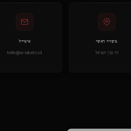
משרד ראשי
אימייל
ניר צבי, ישראל
hello@w-label.co.il
at Speak